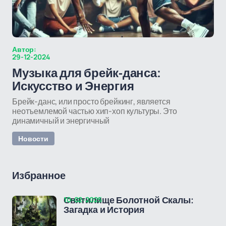
Автор:
29-12-2024
Музыка для брейк-данса:
Искусство и Энергия
Брейк-данс, или просто брейкинг, является
неотъемлемой частью хип-хоп культуры. Это
динамичный и энергичный
Новости
Избранное
10-02-2025
Святилище Болотной Скалы:
Загадка и История