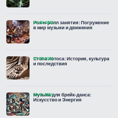
08-02-2025
Рок-н-ролл занятия: Погружение
в мир музыки и движения
07-02-2025
Стопа лотоса: История, культура
и последствия
29-12-2024
Музыка для брейк-данса:
Искусство и Энергия