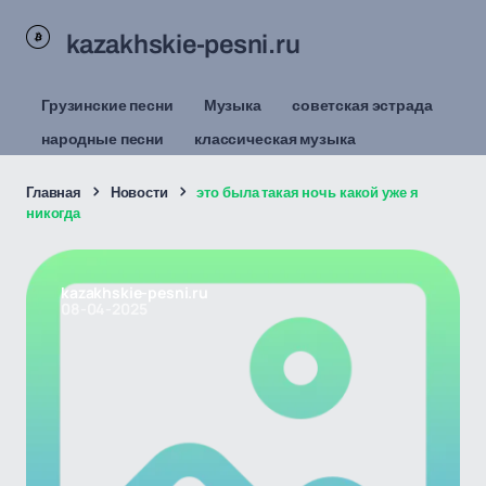
kazakhskie-pesni.ru
Грузинские песни
Музыка
советская эстрада
народные песни
классическая музыка
Главная
Новости
это была такая ночь какой уже я
никогда
kazakhskie-pesni.ru
08-04-2025