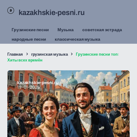
kazakhskie-pesni.ru
Грузинские песни
Музыка
советская эстрада
народные песни
классическая музыка
Главная
грузинская музыка
Грузинские песни топ:
Хиты всех времён
kazakhskie-pesni.ru
19-01-2026