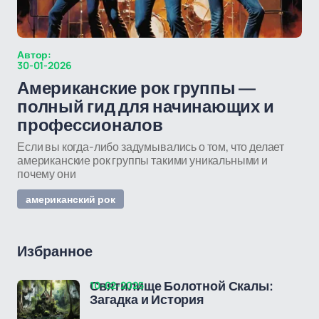
Автор:
30-01-2026
Американские рок группы —
полный гид для начинающих и
профессионалов
Если вы когда-либо задумывались о том, что делает
американские рок группы такими уникальными и
почему они
американский рок
Избранное
10-02-2025
Святилище Болотной Скалы:
Загадка и История