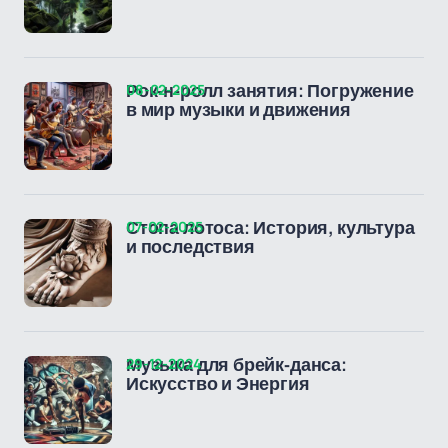
08-02-2025
Рок-н-ролл занятия: Погружение
в мир музыки и движения
07-02-2025
Стопа лотоса: История, культура
и последствия
29-12-2024
Музыка для брейк-данса:
Искусство и Энергия