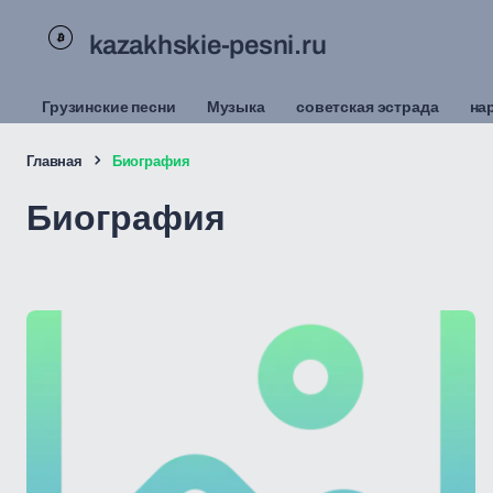
kazakhskie-pesni.ru
Грузинские песни
Музыка
советская эстрада
на
Главная
Биография
Биография