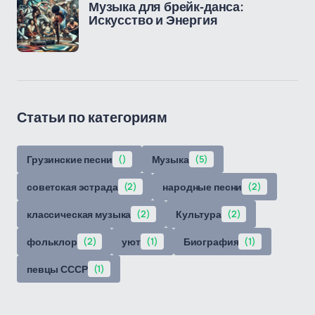
Музыка для брейк-данса:
Искусство и Энергия
Статьи по категориям
Грузинские песни
()
Музыка
(5)
советская эстрада
(2)
народные песни
(2)
классическая музыка
(2)
Культура
(2)
фольклор
(2)
уют
(1)
Биография
(1)
певцы СССР
(1)