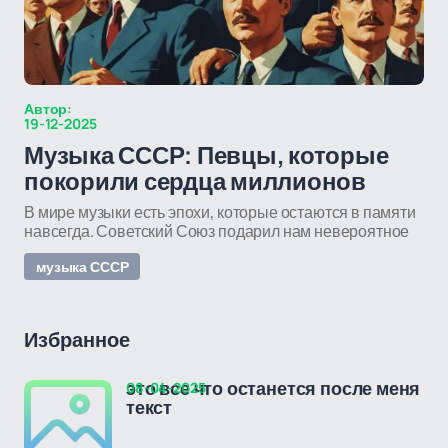
Автор:
19-12-2025
Музыка СССР: Певцы, которые
покорили сердца миллионов
В мире музыки есть эпохи, которые остаются в памяти
навсегда. Советский Союз подарил нам невероятное
музыка СССР
Избранное
08-04-2025
это все что останется после меня
текст