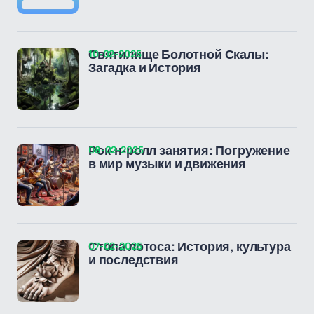
10-02-2025
Святилище Болотной Скалы:
Загадка и История
08-02-2025
Рок-н-ролл занятия: Погружение
в мир музыки и движения
07-02-2025
Стопа лотоса: История, культура
и последствия