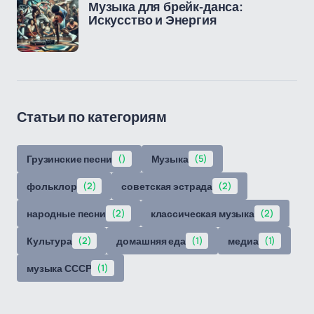
Музыка для брейк-данса:
Искусство и Энергия
Статьи по категориям
Грузинские песни
()
Музыка
(5)
фольклор
(2)
советская эстрада
(2)
народные песни
(2)
классическая музыка
(2)
Культура
(2)
домашняя еда
(1)
медиа
(1)
музыка СССР
(1)