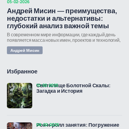
05-02-2026
Андрей Мисин — преимущества,
недостатки и альтернативы:
глубокий анализ важной темы
В современном мире информации, где каждый день
появляется масса новых имен, проектов и технологий,
Андрей Мисин
Избранное
10-02-2025
Святилище Болотной Скалы:
Загадка и История
08-02-2025
Рок-н-ролл занятия: Погружение