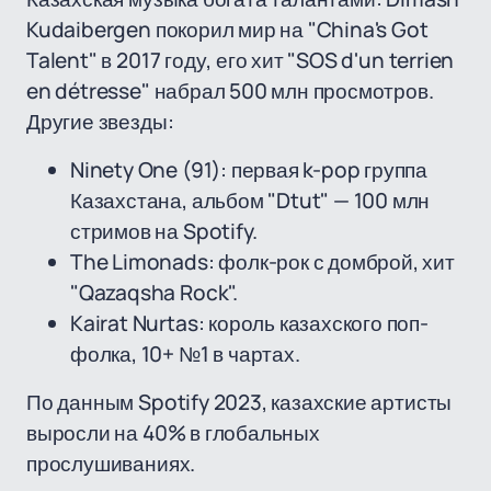
Kudaibergen покорил мир на "China's Got
Talent" в 2017 году, его хит "SOS d'un terrien
en détresse" набрал 500 млн просмотров.
Другие звезды:
Ninety One (91): первая k-pop группа
Казахстана, альбом "Dtut" — 100 млн
стримов на Spotify.
The Limonads: фолк-рок с домброй, хит
"Qazaqsha Rock".
Kairat Nurtas: король казахского поп-
фолка, 10+ №1 в чартах.
По данным Spotify 2023, казахские артисты
выросли на 40% в глобальных
прослушиваниях.