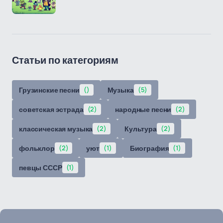
Статьи по категориям
Грузинские песни
()
Музыка
(5)
советская эстрада
(2)
народные песни
(2)
классическая музыка
(2)
Культура
(2)
фольклор
(2)
уют
(1)
Биография
(1)
певцы СССР
(1)