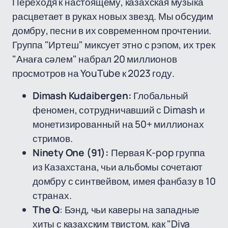
Переходя к настоящему, казахская музыка
расцветает в руках новых звезд. Мы обсудим
домбру, песни в их современном прочтении.
Группа "Иртеш" миксует этно с рэпом, их трек
"Анаға сәлем" набрал 20 миллионов
просмотров на YouTube к 2023 году.
Dimash Kudaibergen:
Глобальный
феномен, сотрудничавший с Dimash и
монетизированный на 50+ миллионах
стримов.
Ninety One (91):
Первая K-pop группа
из Казахстана, чьи альбомы сочетают
домбру с синтвейвом, имея фанбазу в 10
странах.
The Q
: Бэнд, чьи каверы на западные
хиты с казахским твистом, как "Diva