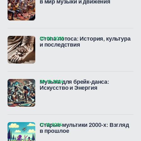
в мир музыки и движения
07-02-2025
Стопа лотоса: История, культура
и последствия
29-12-2024
Музыка для брейк-данса:
Искусство и Энергия
17-12-2024
Старые мультики 2000-х: Взгляд
в прошлое